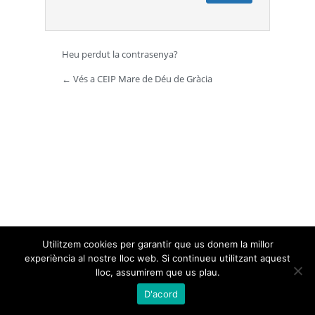
Heu perdut la contrasenya?
← Vés a CEIP Mare de Déu de Gràcia
Utilitzem cookies per garantir que us donem la millor
experiència al nostre lloc web. Si continueu utilitzant aquest
lloc, assumirem que us plau.
D'acord