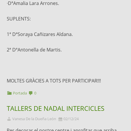
·DªAmalia Lara Arrones.
SUPLENTS:
1ª DªSoraya Cañizares Aldana.
2ª DªAntonella de Martis.
MOLTES GRÀCIES A TOTS PER PARTICIPAR!!!
Portada
0
TALLERS DE NADAL INTERCICLES
Vanesa De la Dueña León
02/12/24
Per decorar el nostre centre i aprofitar que arriba