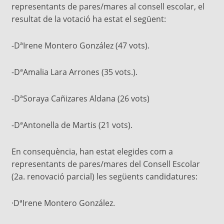
representants de pares/mares al consell escolar, el
resultat de la votació ha estat el següent:
-DªIrene Montero González (47 vots).
-DªAmalia Lara Arrones (35 vots.).
-DªSoraya Cañizares Aldana (26 vots)
-DªAntonella de Martis (21 vots).
En consequència, han estat elegides com a
representants de pares/mares del Consell Escolar
(2a. renovació parcial) les següents candidatures:
·DªIrene Montero González.