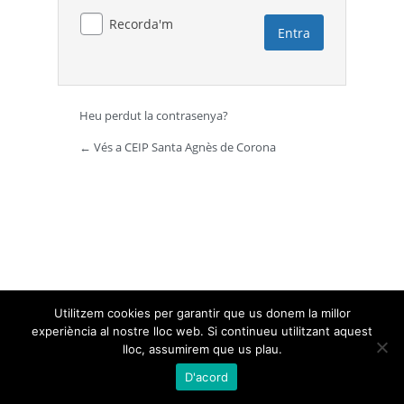
Recorda'm
Heu perdut la contrasenya?
← Vés a CEIP Santa Agnès de Corona
Utilitzem cookies per garantir que us donem la millor
experiència al nostre lloc web. Si continueu utilitzant aquest
lloc, assumirem que us plau.
D'acord