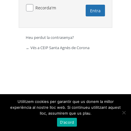
Recorda'm
Heu perdut la contrasenya?
← Vés a CEIP Santa Agnès de Corona
Utilitzem cookies per garantir que us donem la millor
experiència al nostre lloc web. Si continueu utilitzant aquest
lloc, assumirem que us plau.
D'acord