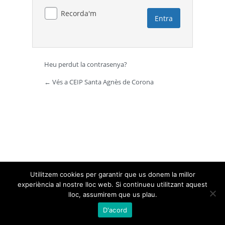
Recorda'm
Heu perdut la contrasenya?
← Vés a CEIP Santa Agnès de Corona
Utilitzem cookies per garantir que us donem la millor
experiència al nostre lloc web. Si continueu utilitzant aquest
lloc, assumirem que us plau.
D'acord