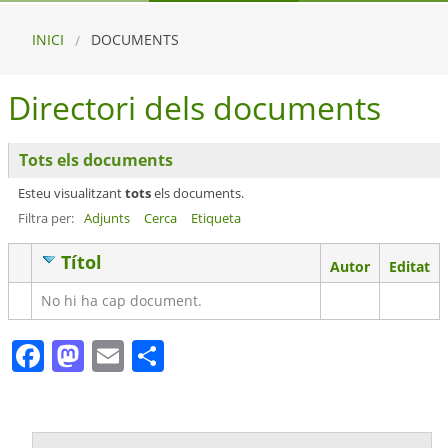
INICI
DOCUMENTS
Directori dels documents
Tots els documents
Esteu visualitzant
tots
els documents.
Filtra per:
Adjunts
Cerca
Etiqueta
Títol
Has
Autor
Editat
attachment
No hi ha cap document.
Facebook
Mastodon
Email
Comparteix