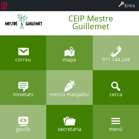
Entra
CEIP Mestre
Guillemet
correu
mapa
971 144 244
novetats
menús menjador
cerca
gestib
secretaria
menú