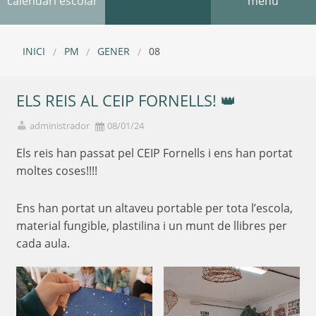
calendari escolar
menú
INICI
PM
GENER
08
ELS REIS AL CEIP FORNELLS! 👑
administrador
08/01/24
Els reis han passat pel CEIP Fornells i ens han portat
moltes coses!!!!
Ens han portat un altaveu portable per tota l’escola,
material fungible, plastilina i un munt de llibres per
cada aula.