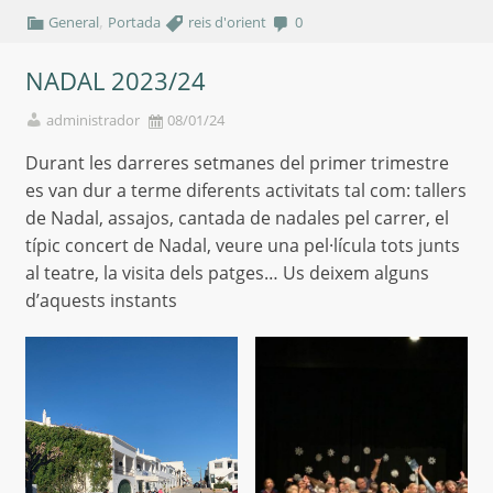
,
General
Portada
reis d'orient
0
NADAL 2023/24
administrador
08/01/24
Durant les darreres setmanes del primer trimestre
es van dur a terme diferents activitats tal com: tallers
de Nadal, assajos, cantada de nadales pel carrer, el
típic concert de Nadal, veure una pel·lícula tots junts
al teatre, la visita dels patges… Us deixem alguns
d’aquests instants