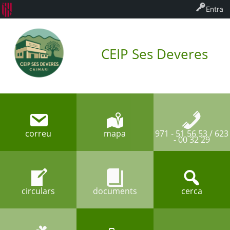
Entra
CEIP Ses Deveres
correu
mapa
971 - 51 56 53 / 623
- 00 32 29
circulars
documents
cerca