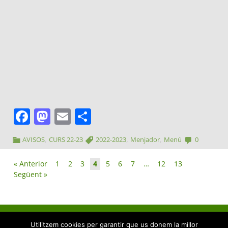
Facebook
Mastodon
Email
Comparteix
,
,
,
AVISOS
CURS 22-23
2022-2023
Menjador
Menú
0
« Anterior
1
2
3
4
5
6
7
…
12
13
Següent »
Utilitzem cookies per garantir que us donem la millor