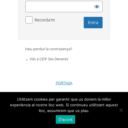
Recorda'm
Heu perdut la contrasenya?
← Vés a CEIP Ses Deveres
PORTADA
Utilitzem cookies per garantir que us donem la millor
experiència al nostre lloc web. Si continueu utilitzant aquest
lloc, assumirem que us plau.
D'acord