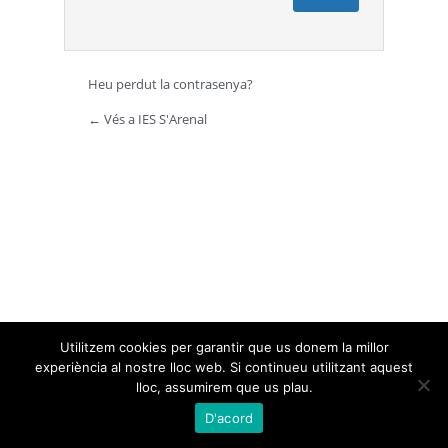
Heu perdut la contrasenya?
← Vés a IES S'Arenal
Utilitzem cookies per garantir que us donem la millor
experiència al nostre lloc web. Si continueu utilitzant aquest
lloc, assumirem que us plau.
D'acord