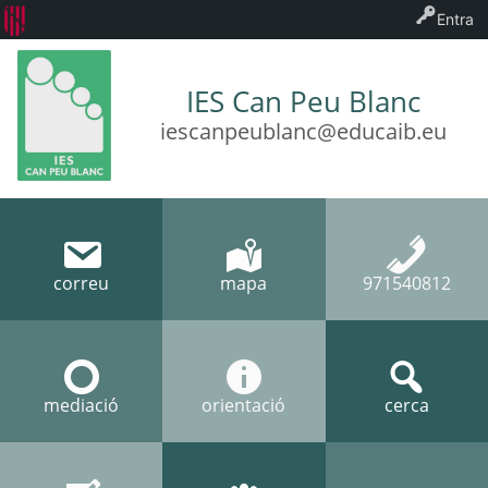
Entra
IES Can Peu Blanc
iescanpeublanc@educaib.eu
correu
mapa
971540812
mediació
orientació
cerca