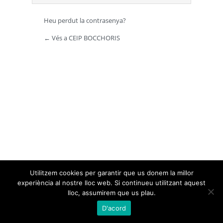
Heu perdut la contrasenya?
← Vés a CEIP BOCCHORIS
Utilitzem cookies per garantir que us donem la millor
experiència al nostre lloc web. Si continueu utilitzant aquest
lloc, assumirem que us plau.
D'acord