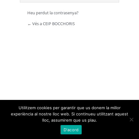
Heu perdut la contrasenya?
← Vés a CEIP BOCCHORIS
Utilitzem cookies per garantir que us donem la millor
experiència al nostre lloc web. Si continueu utilitzant aquest
lloc, assumirem que us plau.
D'acord