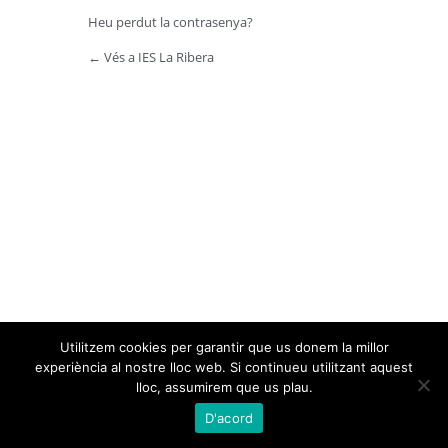
Heu perdut la contrasenya?
← Vés a IES La Ribera
Utilitzem cookies per garantir que us donem la millor
experiència al nostre lloc web. Si continueu utilitzant aquest
lloc, assumirem que us plau.
D'acord