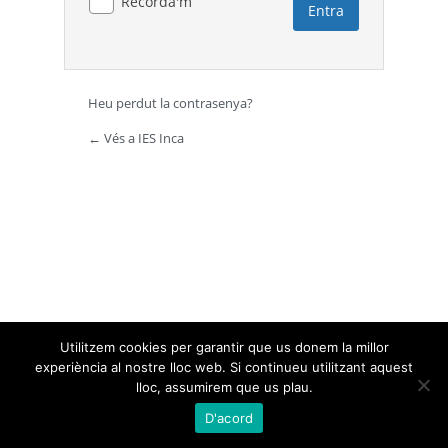
Recorda'm
Heu perdut la contrasenya?
← Vés a IES Inca
Utilitzem cookies per garantir que us donem la millor
experiència al nostre lloc web. Si continueu utilitzant aquest
lloc, assumirem que us plau.
D'acord