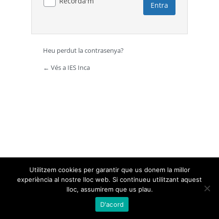
Recorda'm
Heu perdut la contrasenya?
← Vés a IES Inca
Utilitzem cookies per garantir que us donem la millor
experiència al nostre lloc web. Si continueu utilitzant aquest
lloc, assumirem que us plau.
D'acord