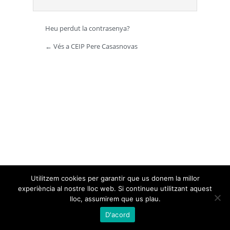
Heu perdut la contrasenya?
← Vés a CEIP Pere Casasnovas
Utilitzem cookies per garantir que us donem la millor
experiència al nostre lloc web. Si continueu utilitzant aquest
lloc, assumirem que us plau.
D'acord