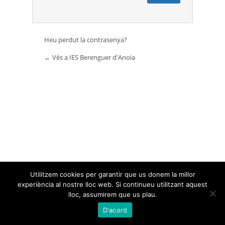
Heu perdut la contrasenya?
← Vés a IES Berenguer d'Anoia
Utilitzem cookies per garantir que us donem la millor
experiència al nostre lloc web. Si continueu utilitzant aquest
lloc, assumirem que us plau.
D'acord