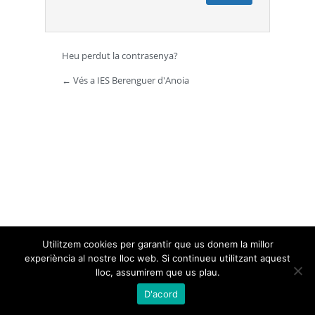
Heu perdut la contrasenya?
← Vés a IES Berenguer d'Anoia
Utilitzem cookies per garantir que us donem la millor
experiència al nostre lloc web. Si continueu utilitzant aquest
lloc, assumirem que us plau.
D'acord