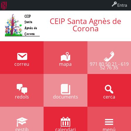
Entra
CEIP Santa Agnès de
Corona
correu
mapa
971 80 50 21 - 619
52 76 35
redols
documents
cerca
gestib
calendari
menú