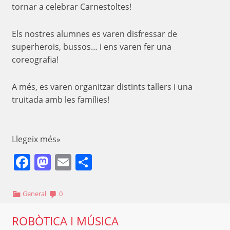
tornar a celebrar Carnestoltes!
Els nostres alumnes es varen disfressar de
superherois, bussos… i ens varen fer una
coreografia!
A més, es varen organitzar distints tallers i una
truitada amb les famílies!
Llegeix més»
Facebook
Mastodon
Email
Comparteix
General
0
ROBÒTICA I MÚSICA