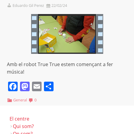
Eduardo Gil Perez
22/02/24
Amb el robot True True estem començant a fer
música!
Facebook
Mastodon
Email
Comparteix
General
0
El centre
Qui som?
On som?