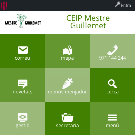
Entra
CEIP Mestre
Guillemet
correu
mapa
971 144 244
novetats
menús menjador
cerca
gestib
secretaria
menú