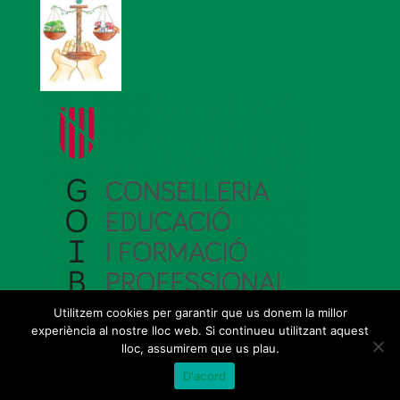
Utilitzem cookies per garantir que us donem la millor
experiència al nostre lloc web. Si continueu utilitzant aquest
lloc, assumirem que us plau.
Avís legal
|
Sobre el web
|
©2026 Govern de les Illes Balears |
Fet amb
D'acord
WordPress