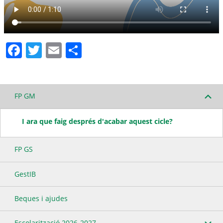
Facebook
Twitter
Email
Comparteix
FP GM
I ara que faig després d'acabar aquest cicle?
FP GS
GestIB
Beques i ajudes
Escolarització 2026-2027