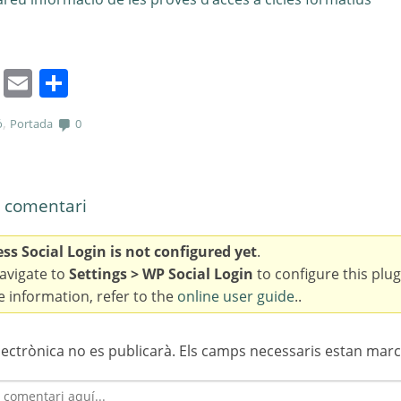
cebook
Mastodon
Email
Comparteix
,
ó
Portada
0
 comentari
s Social Login is not configured yet
.
avigate to
Settings > WP Social Login
to configure this plug
 information, refer to the
online user guide
..
lectrònica no es publicarà.
Els camps necessaris estan mar