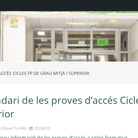
CCÉS CICLES FP DE GRAU MITJÀ I SUPERIOR
dari de les proves d’accés Cicl
ior
s Oliver Torelló
20/04/20
reu informació de les proves d’accés a cicles formatius