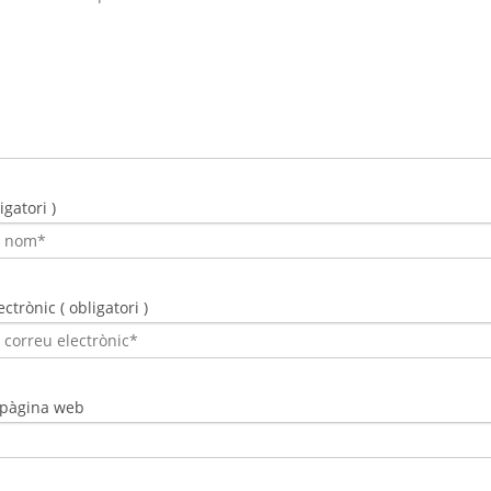
gatori )
ctrònic ( obligatori )
 pàgina web