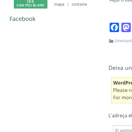
mapa
|
contacte
Facebook
Fa
Orientaci
Deixa un
WordPres
Please n
For more
L'adreça e