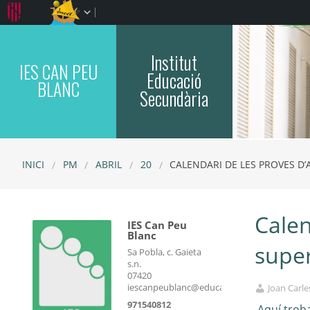
Institut
IES CAN PEU
Educació
BLANC
Secundària
INICI
PM
ABRIL
20
CALENDARI DE LES PROVES D’A
Calen
IES Can Peu
Blanc
super
Sa Pobla, c. Gaieta
s.n.
07420
iescanpeublanc@educaib.eu
Joan Carle
971540812
Aquí troba