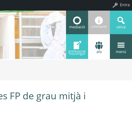
Entra
mediació
cerca
orientació
afa
menú
professorat
nouvingut
es FP de grau mitjà i