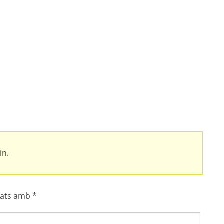
in.
cats amb
*