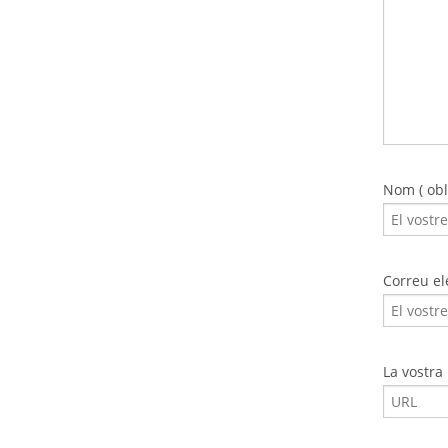
Nom ( obli
Correu ele
La vostra