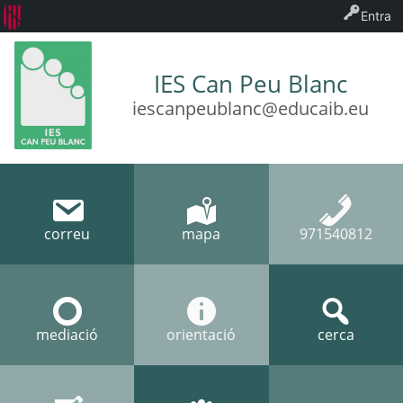
Entra
IES Can Peu Blanc
iescanpeublanc@educaib.eu
correu
mapa
971540812
mediació
orientació
cerca