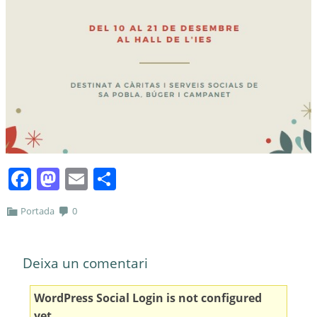
Facebook
Mastodon
Email
Comparteix
Portada
0
Deixa un comentari
WordPress Social Login is not configured
yet
.