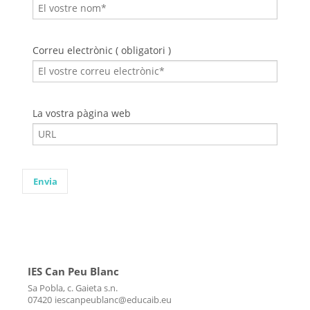
Correu electrònic ( obligatori )
La vostra pàgina web
IES Can Peu Blanc
Sa Pobla, c. Gaieta s.n.
07420
iescanpeublanc@educaib.eu