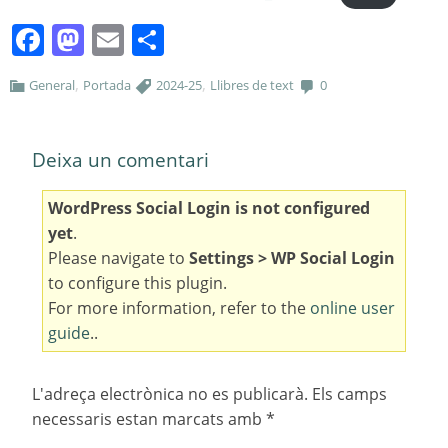
Facebook
Mastodon
Email
Comparteix
,
,
General
Portada
2024-25
Llibres de text
0
Deixa un comentari
WordPress Social Login is not configured
yet
.
Please navigate to
Settings > WP Social Login
to configure this plugin.
For more information, refer to the
online user
guide
..
L'adreça electrònica no es publicarà.
Els camps
necessaris estan marcats amb
*