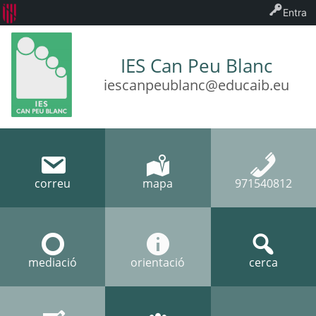
Entra
IES Can Peu Blanc
iescanpeublanc@educaib.eu
correu
mapa
971540812
mediació
orientació
cerca