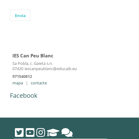
IES Can Peu Blanc
Sa Pobla, c. Gaieta s.n.
07420
iescanpeublanc@educaib.eu
971540812
mapa
|
contacte
Facebook