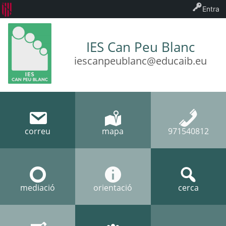
Entra
IES Can Peu Blanc
iescanpeublanc@educaib.eu
correu
mapa
971540812
mediació
orientació
cerca