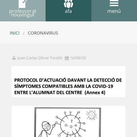
professorat
afa
menú
nouvingut
INICI
CORONAVIRUS
Joan Carles Oliver Torelló
16/09/20