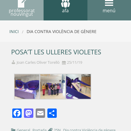
professorat
afa
menú
nouvingut
INICI
DIA CONTRA VIOLÈNCIA DE GÈNERE
POSA’T LES ULLERES VIOLETES
Joan Carles Oliver Torelló
25/11/19
Facebook
Mastodon
Email
Comparteix
,
,
,
General
Portada
25N
Dia contra Violència de gènere