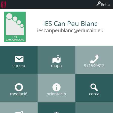
Entra
IES Can Peu Blanc
iescanpeublanc@educaib.eu
correu
mapa
971540812
mediació
orientació
cerca