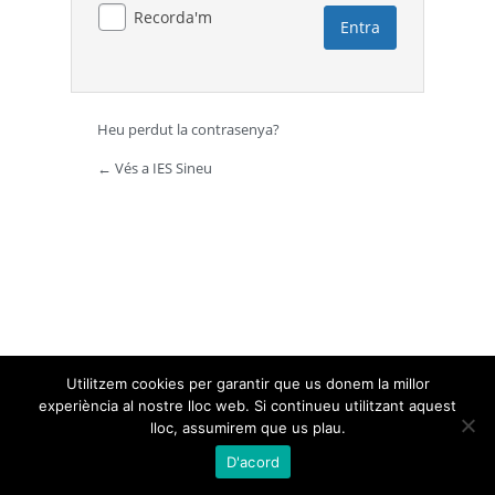
Recorda'm
Heu perdut la contrasenya?
← Vés a IES Sineu
Utilitzem cookies per garantir que us donem la millor
experiència al nostre lloc web. Si continueu utilitzant aquest
lloc, assumirem que us plau.
D'acord