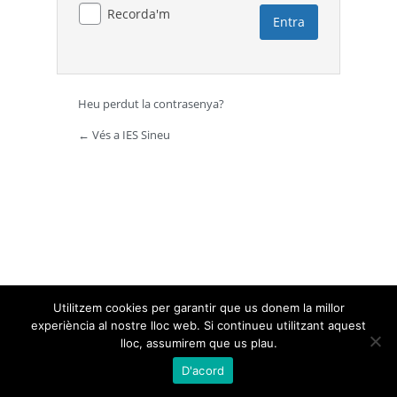
Recorda'm
Heu perdut la contrasenya?
← Vés a IES Sineu
Utilitzem cookies per garantir que us donem la millor
experiència al nostre lloc web. Si continueu utilitzant aquest
lloc, assumirem que us plau.
D'acord