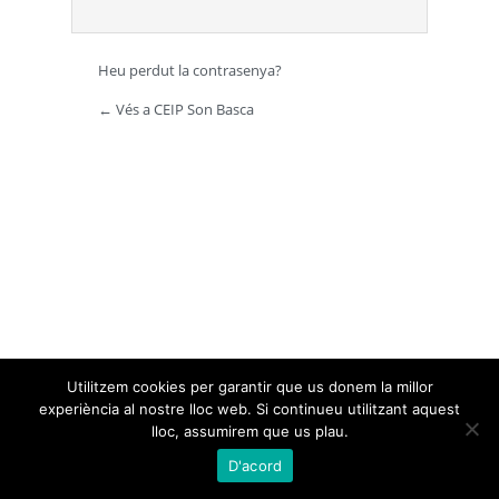
Heu perdut la contrasenya?
← Vés a CEIP Son Basca
Utilitzem cookies per garantir que us donem la millor
experiència al nostre lloc web. Si continueu utilitzant aquest
lloc, assumirem que us plau.
D'acord