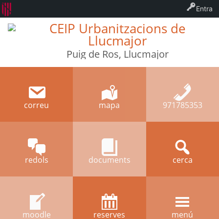
Entra
CEIP Urbanitzacions de
Llucmajor
Puig de Ros, Llucmajor
correu
mapa
971785353
redols
documents
cerca
moodle
reserves
menú