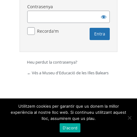
Contrasenya
Recorda'm
Heu perdut la contrasenya?
← Vés a Museu d'Educació de les Illes Balears
Utilitzem cookies per garantir que us donem la millor
experiència al nostre lloc web. Si continueu utilitzant aquest
lloc, assumirem que us plau.
D'acord