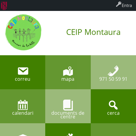
Entra
CEIP Montaura
correu
mapa
971 50 59 91
calendari
documents de
cerca
centre