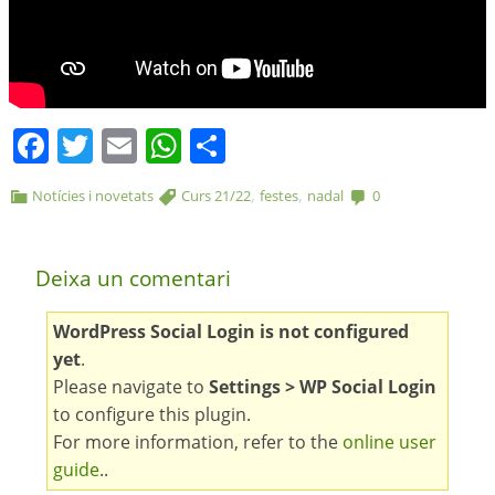
Facebook
Twitter
Email
WhatsApp
Comparteix
,
,
Notícies i novetats
Curs 21/22
festes
nadal
0
Deixa un comentari
WordPress Social Login is not configured
yet
.
Please navigate to
Settings > WP Social Login
to configure this plugin.
For more information, refer to the
online user
guide
..