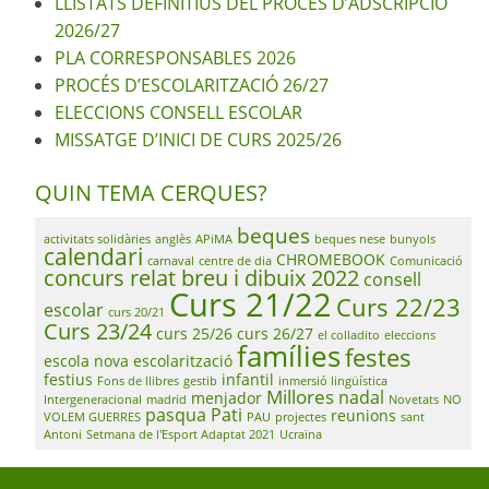
LLISTATS DEFINITIUS DEL PROCÉS D’ADSCRIPCIÓ
2026/27
PLA CORRESPONSABLES 2026
PROCÉS D’ESCOLARITZACIÓ 26/27
ELECCIONS CONSELL ESCOLAR
MISSATGE D’INICI DE CURS 2025/26
QUIN TEMA CERQUES?
beques
activitats solidàries
anglès
APiMA
beques nese
bunyols
calendari
CHROMEBOOK
carnaval
centre de dia
Comunicació
concurs relat breu i dibuix 2022
consell
Curs 21/22
Curs 22/23
escolar
curs 20/21
Curs 23/24
curs 25/26
curs 26/27
el colladito
eleccions
famílies
festes
escola nova
escolarització
festius
infantil
Fons de llibres
gestib
inmersió lingüística
Millores
nadal
menjador
Intergeneracional
madrid
Novetats
NO
pasqua
Pati
reunions
VOLEM GUERRES
PAU
projectes
sant
Antoni
Setmana de l'Esport Adaptat 2021
Ucraïna