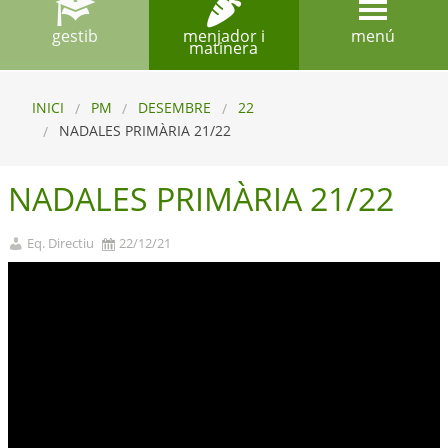
gestib
menjador i
menú
matinera
INICI
PM
DESEMBRE
22
NADALES PRIMÀRIA 21/22
NADALES PRIMÀRIA 21/22
Eq. Directiu
22/12/21