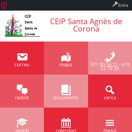
Entra
CEIP Santa Agnès de
Corona
correu
mapa
971 80 50 21 - 619
52 76 35
redols
documents
cerca
gestib
calendari
menú