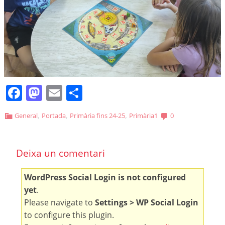
Facebook
Mastodon
Email
Comparteix
,
,
,
General
Portada
Primària fins 24-25
Primària1
0
Deixa un comentari
WordPress Social Login is not configured
yet
.
Please navigate to
Settings > WP Social Login
to configure this plugin.