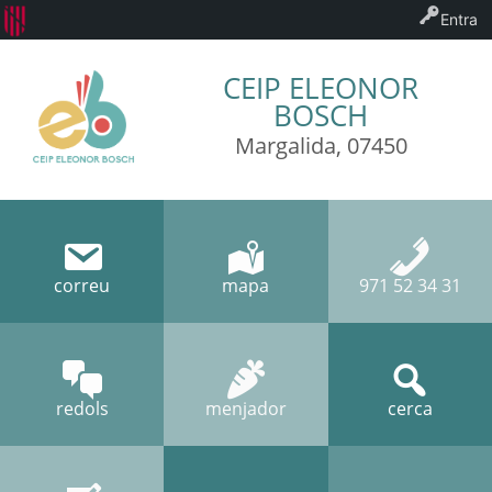
Entra
CEIP ELEONOR
BOSCH
Margalida, 07450
correu
mapa
971 52 34 31
redols
menjador
cerca