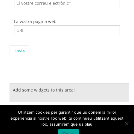
La vostra pàgina web
Add some widgets to this area!
Utilitzem cookies per garantir que us donem la millor
experiència al nostre lloc web. Si continueu utilitzant aquest
lloc, assumirem que us plau.
Avís legal
|
Sobre el web
|
©2026 Govern de les Illes Balears |
Fet amb
D'acord