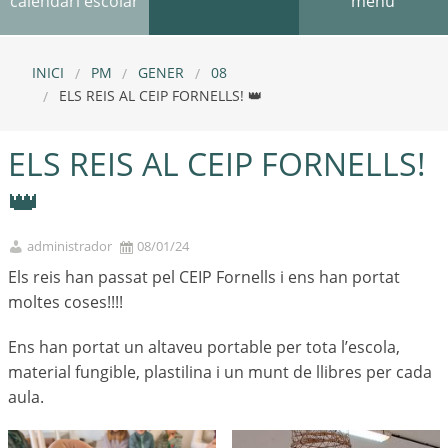
calendari escolar
menú
INICI
PM
GENER
08
ELS REIS AL CEIP FORNELLS! 👑
ELS REIS AL CEIP FORNELLS!
👑
administrador
08/01/24
Els reis han passat pel CEIP Fornells i ens han portat
moltes coses!!!!
Ens han portat un altaveu portable per tota l’escola,
material fungible, plastilina i un munt de llibres per cada
aula.