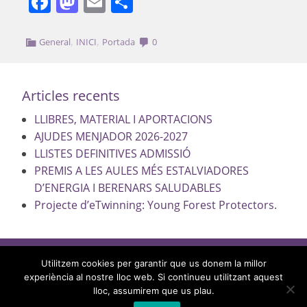
Facebook
Mastodon
Email
Comparteix
,
,
General
INICI
Portada
0
Articles recents
LLIBRES, MATERIAL I APORTACIONS
AJUDES MENJADOR 2026-2027
LLISTES DEFINITIVES ADMISSIÓ
PREMIS A LES AULES MÉS ESTALVIADORES
D’ENERGIA I BERENARS SALUDABLES
Projecte d’eTwinning: Young Forest Protectors.
Utilitzem cookies per garantir que us donem la millor
experiència al nostre lloc web. Si continueu utilitzant aquest
lloc, assumirem que us plau.
Avís legal
|
Sobre el web
|
©2026 Govern de les Illes Balears |
Fet amb