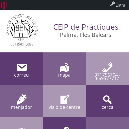
Entra
CEIP de Pràctiques
Palma, Illes Balears
correu
mapa
971756704 -
669577717
menjador
visió de centre
cerca