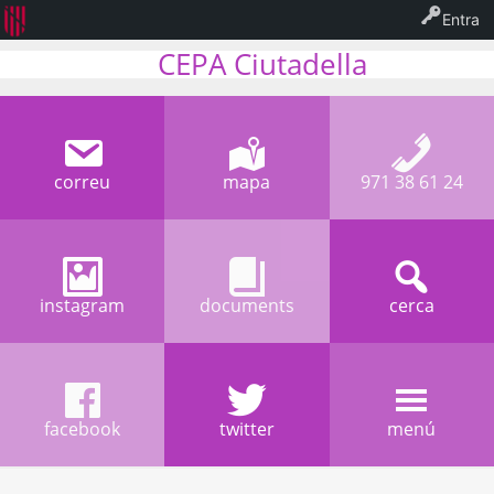
Entra
CEPA Ciutadella
correu
mapa
971 38 61 24
instagram
documents
cerca
facebook
twitter
menú