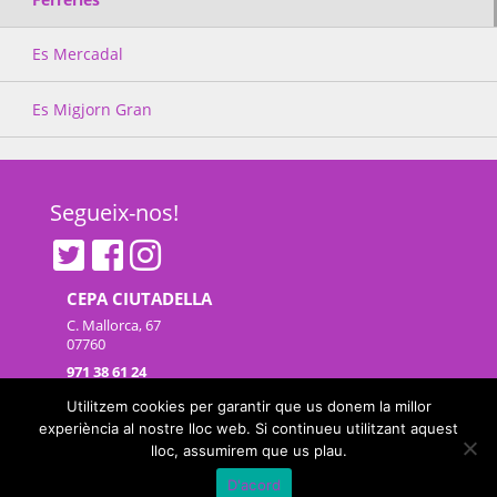
Es Mercadal
Es Migjorn Gran
Segueix-nos!
CEPA CIUTADELLA
C. Mallorca, 67
07760
971 38 61 24
mapa
|
contacte
Utilitzem cookies per garantir que us donem la millor
experiència al nostre lloc web. Si continueu utilitzant aquest
lloc, assumirem que us plau.
Avís legal
|
Sobre el web
|
©2026 Govern de les Illes Balears |
Fet amb
D'acord
WordPress