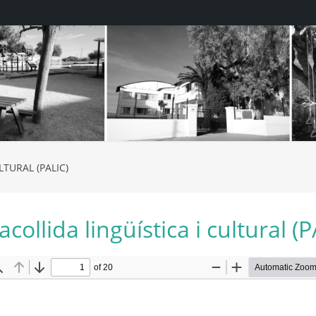
LTURAL (PALIC)
acollida lingüística i cultural (