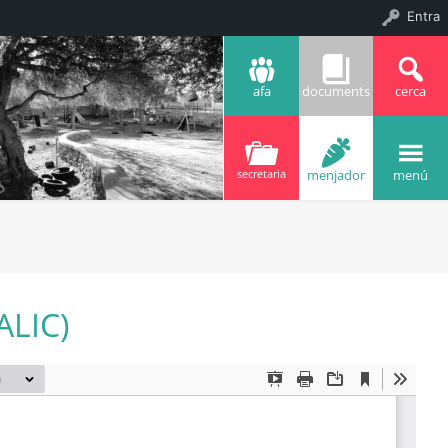
Entra
afa
documents
cerca
menjador
menú
secretaria
PALIC)