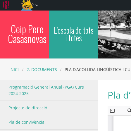
Ceip Pere
L'escola de tots
Casasnovas
i totes
INICI
2. DOCUMENTS
PLA D’ACOLLIDA LINGÜÍSTICA I CU
Programació General Anual (PGA) Curs
Pla d’
2024-2025
Projecte de direcció
Pla de convivència