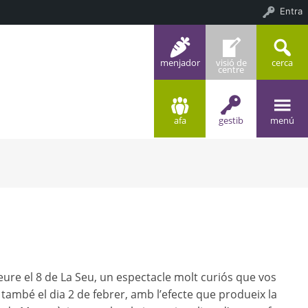
Entra
menjador
visió de
cerca
centre
afa
gestib
menú
eure el 8 de La Seu, un espectacle molt curiós que vos
 també el dia 2 de febrer, amb l’efecte que produeix la