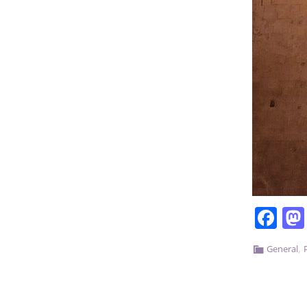
Fa
,
General