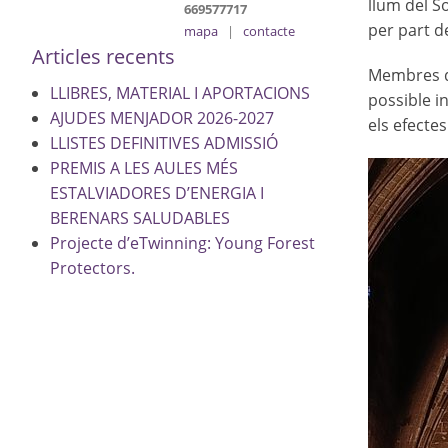
llum del So
669577717
per part d
mapa
|
contacte
Articles recents
Membres de
LLIBRES, MATERIAL I APORTACIONS
possible i
AJUDES MENJADOR 2026-2027
els efecte
LLISTES DEFINITIVES ADMISSIÓ
PREMIS A LES AULES MÉS
ESTALVIADORES D’ENERGIA I
BERENARS SALUDABLES
Projecte d’eTwinning: Young Forest
Protectors.