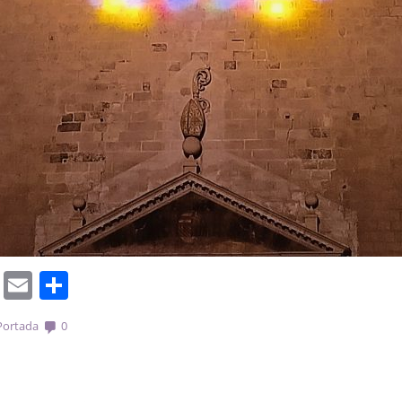
cebook
Mastodon
Email
Comparteix
Portada
0