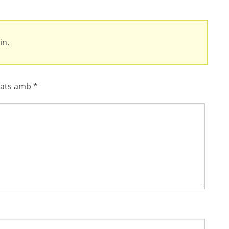
in.
cats amb
*