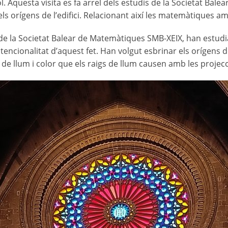
l. Aquesta visita es fa arrel dels estudis de la Societat Bal
els orígens de l’edifici. Relacionant així les matemàtiques am
 la Societat Balear de Matemàtiques SMB-XEIX, han estudiat 
ntencionalitat d’aquest fet. Han volgut esbrinar els orígens d
s de llum i color que els raigs de llum causen amb les projec