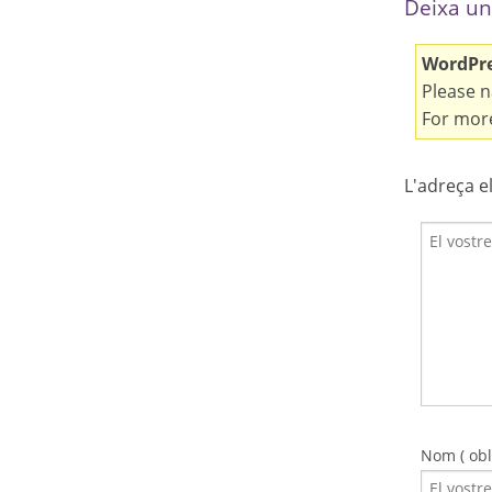
Deixa un
WordPres
Please n
For more
L'adreça e
Nom ( obli