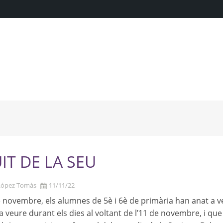
UIT DE LA SEU
López Tomàs
11/11/22
e novembre, els alumnes de 5è i 6è de primària han anat a v
 veure durant els dies al voltant de l’11 de novembre, i que