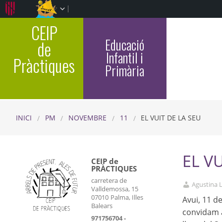
CEIP
Educació
de
Infantil i
Pràctiques
Primària
INICI
PM
NOVEMBRE
11
EL VUIT DE LA SEU
EL V
CEIP de
PRÀCTIQUES
carretera de
Agustina 
Valldemossa, 15
07010
Palma, Illes
Avui, 11 d
Balears
convidam a
971756704 -