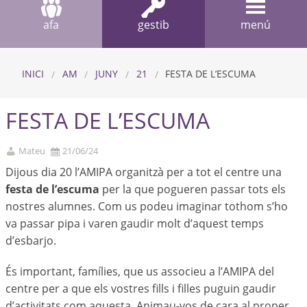
afa
gestib
menú
INICI
AM
JUNY
21
FESTA DE L’ESCUMA
FESTA DE L’ESCUMA
Mateu
21/06/24
Dijous dia 20 l’AMIPA organitzà per a tot el centre una
festa de l’escuma
per la que pogueren passar tots els
nostres alumnes. Com us podeu imaginar tothom s’ho
va passar pipa i varen gaudir molt d’aquest temps
d’esbarjo.
És important, famílies, que us associeu a l’AMIPA del
centre per a que els vostres fills i filles puguin gaudir
d’activitats com aquesta. Animau-vos de cara al proper