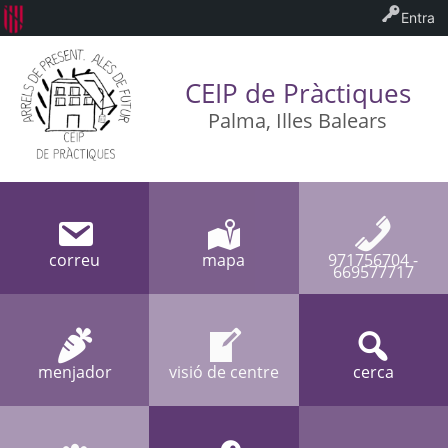
Entra
CEIP de Pràctiques
Palma, Illes Balears
correu
mapa
971756704 -
669577717
menjador
visió de centre
cerca