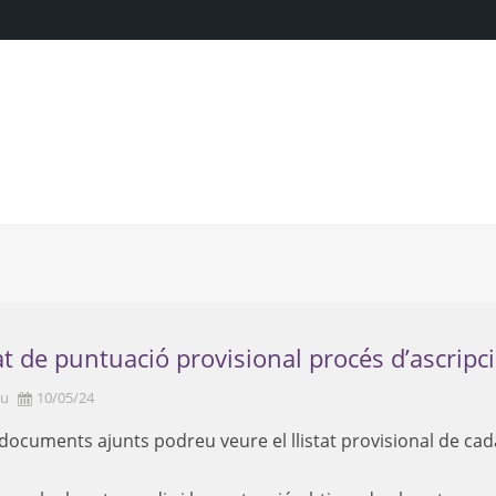
tat de puntuació provisional procés d’ascripc
eu
10/05/24
 documents ajunts podreu veure el llistat provisional de cada