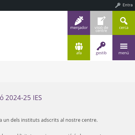
Entra
menjador
visió de
cerca
centre
afa
gestib
menú
ió 2024-25 IES
 un dels instituts adscrits al nostre centre.