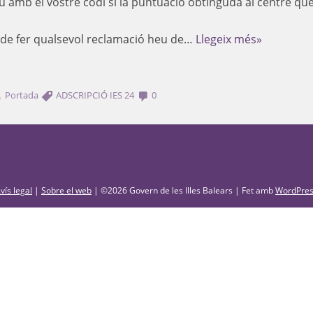
u amb el vostre codi si la puntuació obtinguda al centre que 
 de fer qualsevol reclamació heu de…
Llegeix més»
,
Portada
ADSCRIPCIÓ IES 24
0
vís legal
|
Sobre el web
|
©2026 Govern de les Illes Balears |
Fet amb
WordPre