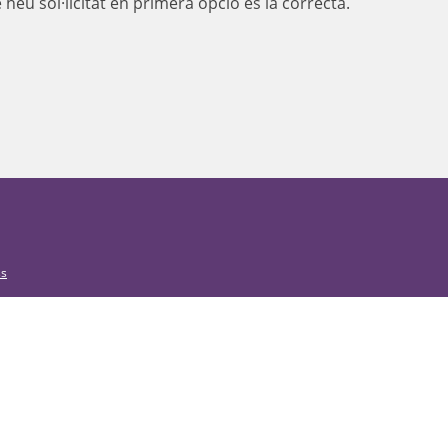
heu sol·licitat en primera opció és la correcta.
ss