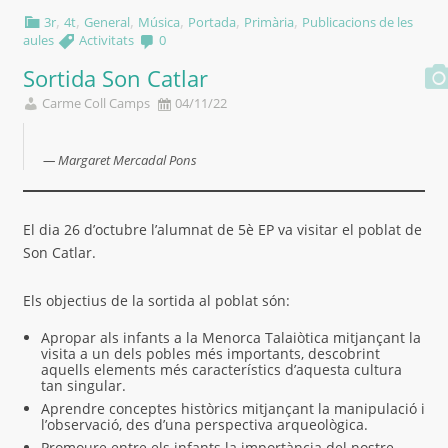
,
,
,
,
,
,
3r
4t
General
Música
Portada
Primària
Publicacions de les
aules
Activitats
0
Sortida Son Catlar
Carme Coll Camps
04/11/22
Margaret Mercadal Pons
El dia 26 d’octubre l’alumnat de 5è EP va visitar el poblat de
Son Catlar.
Els objectius de la sortida al poblat són:
Apropar als infants a la Menorca Talaiòtica mitjançant la
visita a un dels pobles més importants, descobrint
aquells elements més característics d’aquesta cultura
tan singular.
Aprendre conceptes històrics mitjançant la manipulació i
l’observació, des d’una perspectiva arqueològica.
Promoure entre els infants la importància del nostre