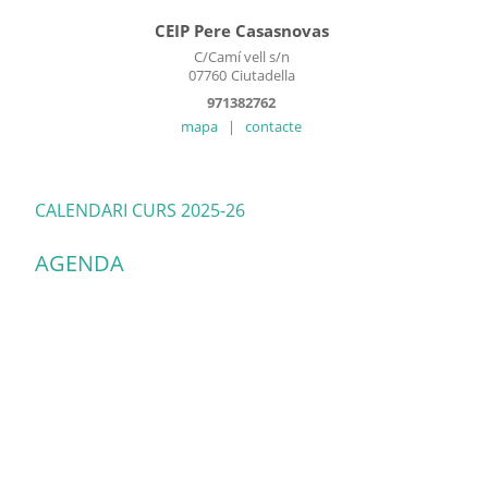
CEIP Pere Casasnovas
C/Camí vell s/n
07760
Ciutadella
971382762
mapa
|
contacte
CALENDARI CURS 2025-26
AGENDA