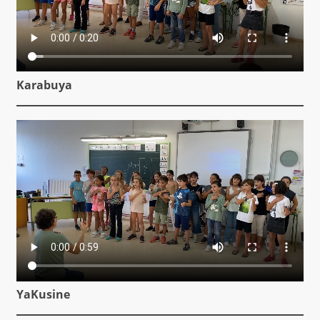
Karabuya
YaKusine