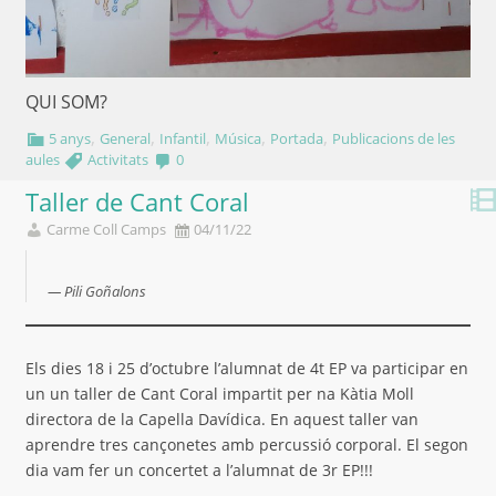
QUI SOM?
,
,
,
,
,
5 anys
General
Infantil
Música
Portada
Publicacions de les
aules
Activitats
0
Taller de Cant Coral
Carme Coll Camps
04/11/22
Pili Goñalons
Els dies 18 i 25 d’octubre l’alumnat de 4t EP va participar en
un un taller de Cant Coral impartit per na Kàtia Moll
directora de la Capella Davídica. En aquest taller van
aprendre tres cançonetes amb percussió corporal. El segon
dia vam fer un concertet a l’alumnat de 3r EP!!!