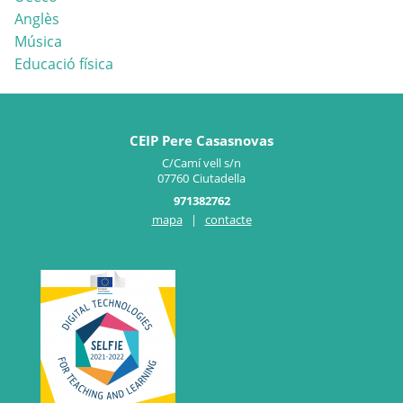
Anglès
Música
Educació física
CEIP Pere Casasnovas
C/Camí vell s/n
07760
Ciutadella
971382762
mapa
|
contacte