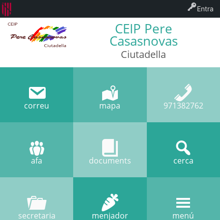
Entra
CEIP Pere
Casasnovas
Ciutadella
correu
mapa
971382762
afa
documents
cerca
secretaria
menjador
menú