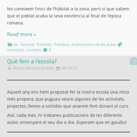
No coneixem l’inici de l’hàbitat a la zona, però sí que sabem
que el poblat acaba la seva existència al final de l’època
romana.
Read more »
,
,
,
,
5è
General
Portada
Primària
Publicacions de les aules
,
Activitats
Sortides
0
Què fem a l’escola?
Marta Sánchez Sureda
28/10/22
Aquest any ens hem proposat fer la nostra escola una mica
més propera, que pugueu veure algunes de les activitats,
projectes, feines o sortides que anarem fent durant el curs.
Així, cada mes, hi trobareu publicacions de les diferents
aules, ensenyant el seu dia a dia. Esperam que en gaudiu!