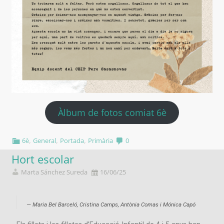
Àlbum de fotos comiat 6è
,
,
,
6è
General
Portada
Primària
0
Hort escolar
Marta Sánchez Sureda
16/06/25
Maria Bel Barceló, Cristina Camps, Antònia Comas i Mónica Capó