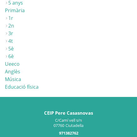
5 anys
Primària
1r
2n
3r
4t
5è
6è
Ueeco
Anglès
Música
Educació física
CEIP Pere Casasnovas
C/Camí vell s/n
07760
Ciutadella
971382762