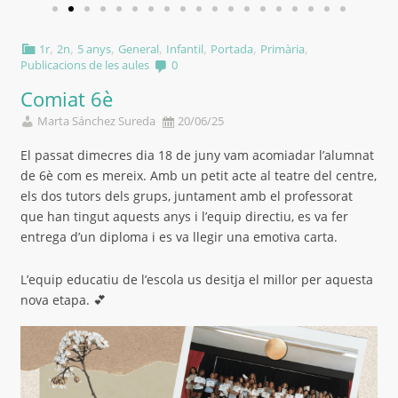
,
,
,
,
,
,
,
1r
2n
5 anys
General
Infantil
Portada
Primària
Publicacions de les aules
0
Comiat 6è
Marta Sánchez Sureda
20/06/25
El passat dimecres dia 18 de juny vam acomiadar l’alumnat
de 6è com es mereix. Amb un petit acte al teatre del centre,
els dos tutors dels grups, juntament amb el professorat
que han tingut aquests anys i l’equip directiu, es va fer
entrega d’un diploma i es va llegir una emotiva carta.
L’equip educatiu de l’escola us desitja el millor per aquesta
nova etapa. 💕