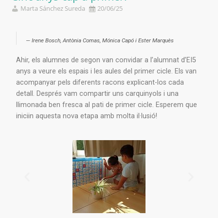
Marta Sánchez Sureda
20/06/25
Irene Bosch, Antònia Comas, Mónica Capó i Ester Marquès
Ahir, els alumnes de segon van convidar a l’alumnat d’EI5
anys a veure els espais i les aules del primer cicle.
Els van
acompanyar pels diferents racons explicant-los cada
detall.
Després vam compartir uns carquinyols i una
llimonada ben fresca al pati de primer cicle.
Esperem que
iniciin aquesta nova etapa amb molta il·lusió!