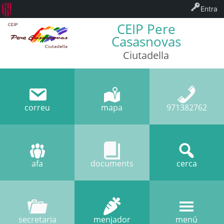
Entra
CEIP Pere
Casasnovas
Ciutadella
correu
mapa
971382762
afa
documents
cerca
secretaria
menjador
menú