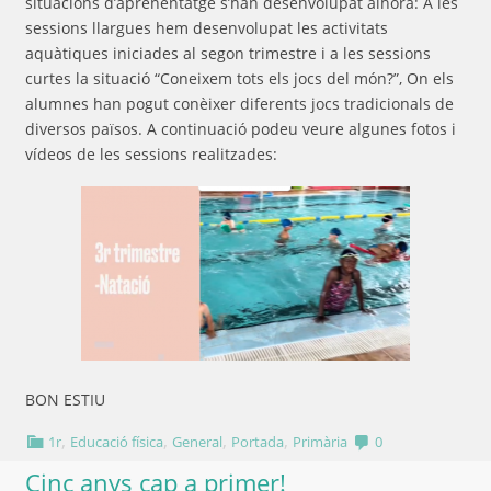
situacions d’aprenentatge s’han desenvolupat alhora: A les
sessions llargues hem desenvolupat les activitats
aquàtiques iniciades al segon trimestre i a les sessions
curtes la situació “Coneixem tots els jocs del món?”, On els
alumnes han pogut conèixer diferents jocs tradicionals de
diversos països. A continuació podeu veure algunes fotos i
vídeos de les sessions realitzades:
BON ESTIU
,
,
,
,
1r
Educació física
General
Portada
Primària
0
Cinc anys cap a primer!