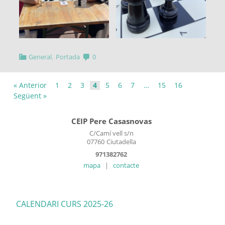
,
General
Portada
0
« Anterior
1
2
3
4
5
6
7
…
15
16
Següent »
CEIP Pere Casasnovas
C/Camí vell s/n
07760
Ciutadella
971382762
mapa
|
contacte
CALENDARI CURS 2025-26