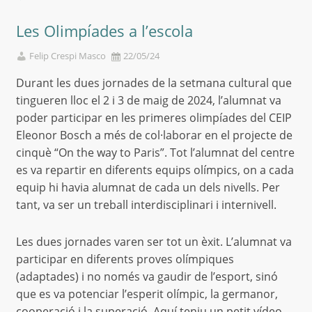
Les Olimpíades a l’escola
Felip Crespi Masco
22/05/24
Durant les dues jornades de la setmana cultural que
tingueren lloc el 2 i 3 de maig de 2024, l’alumnat va
poder participar en les primeres olimpíades del CEIP
Eleonor Bosch a més de col·laborar en el projecte de
cinquè “On the way to Paris”. Tot l’alumnat del centre
es va repartir en diferents equips olímpics, on a cada
equip hi havia alumnat de cada un dels nivells. Per
tant, va ser un treball interdisciplinari i internivell.
Les dues jornades varen ser tot un èxit. L’alumnat va
participar en diferents proves olímpiques
(adaptades) i no només va gaudir de l’esport, sinó
que es va potenciar l’esperit olímpic, la germanor,
cooperació i la superació. Aquí teniu un petit vídeo