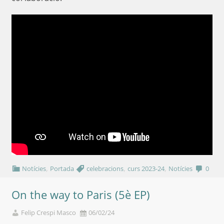
,
,
,
Notícies
Portada
celebracions
curs 2023-24
Notícies
0
On the way to Paris (5è EP)
Felip Crespi Masco
06/02/24