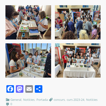
Facebook
Mastodon
Email
Comparteix
,
,
,
,
General
Notícies
Portada
concurs
curs 2023-24
Notícies
0