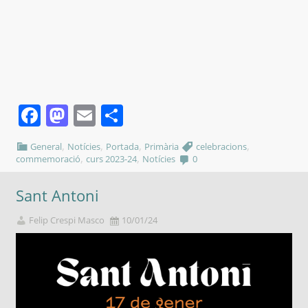
Facebook
Mastodon
Email
Comparteix
,
,
,
,
General
Notícies
Portada
Primària
celebracions
,
,
commemoració
curs 2023-24
Notícies
0
Sant Antoni
Felip Crespi Masco
10/01/24