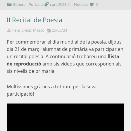
,
,
General
Portada
curs 2023-24
Notícies
0
II Recital de Poesia
Felip Crespi Masco
25/03/24
Per commemorar el dia mundial de la poesia, dijous
dia 21 de març l’alumnat de primària va participar en
un recital poesia. A continuació trobareu una
llista
de reproducció
amb sis vídeos que corresponen als
sis nivells de primària.
Moltíssimes gràcies a tothom per la seva
participació!