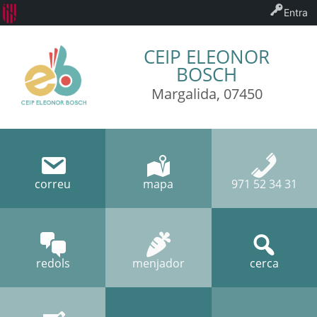
Entra
CEIP ELEONOR
BOSCH
Margalida, 07450
correu
mapa
971 52 34 31
redols
menjador
cerca