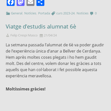
Facebook
Mastodon
Email
Comparteix
,
,
,
General
Notícies
Portada
curs 2023-24
Notícies
0
Viatge d’estudis alumnat 6è
Felip Crespi Masco
21/04/24
La setmana passada l’alumnat de 6è va poder gaudir
de l’experiència única d’anar a Bellver de Cerdanya.
Hem après moltes coses plegats i ho hem gaudit
molt. Des del centre, volem donar les gràcies a tots
aquells que han col·laborat i fet possible aquesta
experiència meravellosa.
Moltíssimes gràcies!