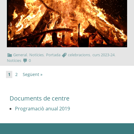
,
,
,
,
General
Notícies
Portada
celebracions
curs 2023-24
Notícies
0
1
2
Següent »
Documents de centre
Programaciò anual 2019