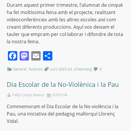
Durant aquest primer trimestre, l’alumnat de cinquè
ha fet moltíssima feina amb el projecte, realitzant
videoconferències amb les altres escoles així com
creant diferents produccions. Aquí vos deixam el
tauler que empram per col·laborar i difondre de tota
la nostra feina.
Facebook
Mastodon
Email
Comparteix
,
,
General
Notícies
curs 2023-24
eTwinning
0
Dia Escolar de la No-Violènica i la Pau
Felip Crespi Masco
31/01/24
Commemoram el Dia Escolar de la No-violència i la
Pau, una iniciativa del pedagog mallorquí Llorenç
Vidal.