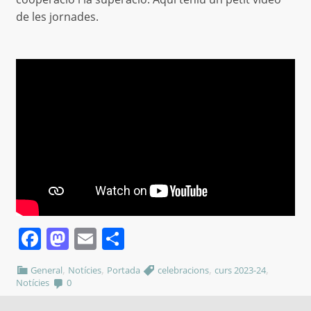
de les jornades.
Facebook
Mastodon
Email
Comparteix
,
,
,
,
General
Notícies
Portada
celebracions
curs 2023-24
Notícies
0