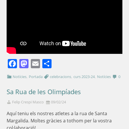
Facebook
Mastodon
Email
Comparteix
,
,
,
Notícies
Portada
celebracions
curs 2023-24
Notícies
0
Sa Rua de les Olimpíades
Felip Crespi Masco
09/02/24
Aquí teniu els nostres atletes a la rua de Santa
Margalida. Moltes gràcies a tothom per la vostra
col·laboració!