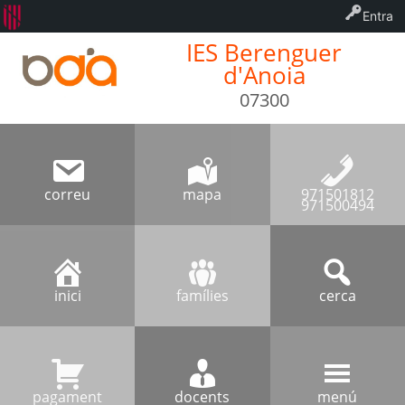
Entra
IES Berenguer
d'Anoia
07300
correu
mapa
971501812
971500494
inici
famílies
cerca
pagament
docents
menú