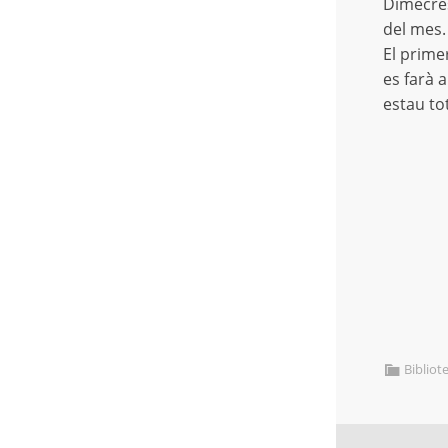
Dimecres
del mes.
El prime
es farà a
estau to
Bibliot