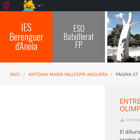
IES
ESO
Berenguer
Batxillerat
FP
d'Anoia
INICI
ANTÒNIA MARIA VALLESPIR ANGUERA
PÀGINA 57
ENTRE
OLIMP
Antònia
El dillun
premis d