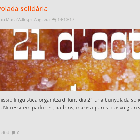
olada solidària
ia Maria Vallespir Anguera
14/10/19
issió lingüística organitza dilluns dia 21 una bunyolada sol
s. Necessitem padrines, padrins, mares i pares que vulguin v
aritat
0