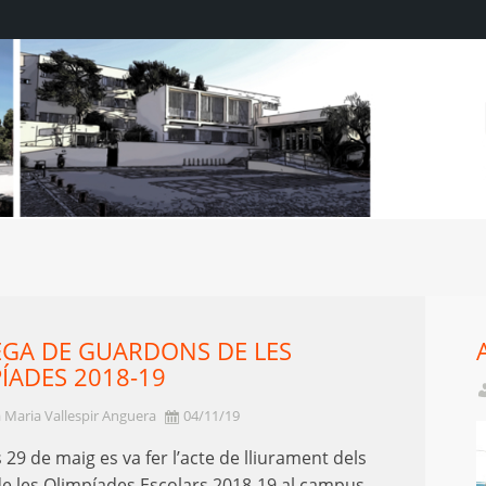
GA DE GUARDONS DE LES
ÍADES 2018-19
 Maria Vallespir Anguera
04/11/19
s 29 de maig es va fer l’acte de lliurament dels
e les Olimpíades Escolars 2018-19 al campus