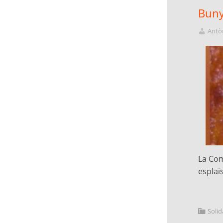
Buny
Antòn
La Com
esplai
Solid