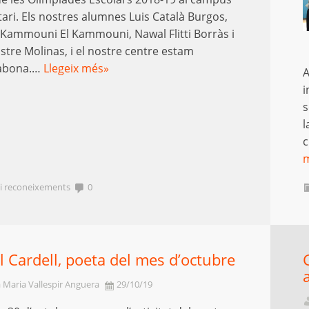
tari. Els nostres alumnes Luis Català Burgos,
 Kammouni El Kammouni, Nawal Flitti Borràs i
stre Molinas, i el nostre centre estam
abona.…
Llegeix més»
A
i
s
l
c
 i reconeixements
0
 Cardell, poeta del mes d’octubre
 Maria Vallespir Anguera
29/10/19