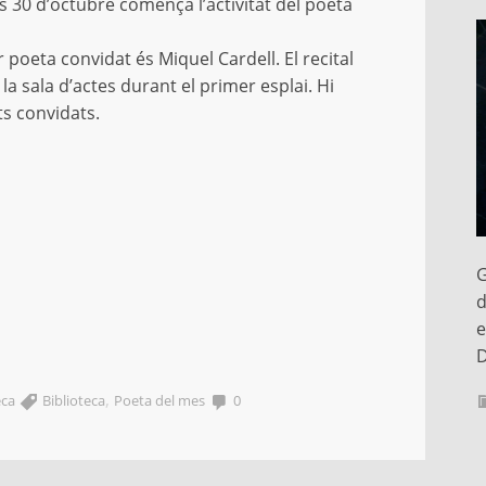
 30 d’octubre comença l’activitat del poeta
r poeta convidat és Miquel Cardell. El recital
 la sala d’actes durant el primer esplai. Hi
ts convidats.
G
d
e
D
,
eca
Biblioteca
Poeta del mes
0