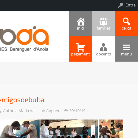
Entra
inici
famílies
cerca
pagament
docents
menú
Amigosdebuba
Antònia Maria Vallespir Anguera
30/10/19