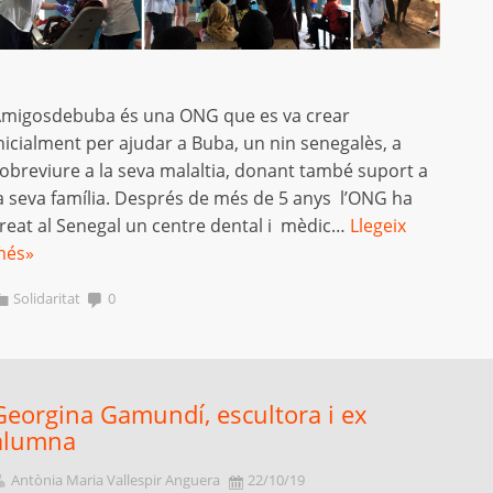
migosdebuba és una ONG que es va crear
nicialment per ajudar a Buba, un nin senegalès, a
obreviure a la seva malaltia, donant també suport a
a seva família. Després de més de 5 anys l’ONG ha
reat al Senegal un centre dental i mèdic…
Llegeix
més»
Solidaritat
0
Georgina Gamundí, escultora i ex
alumna
Antònia Maria Vallespir Anguera
22/10/19