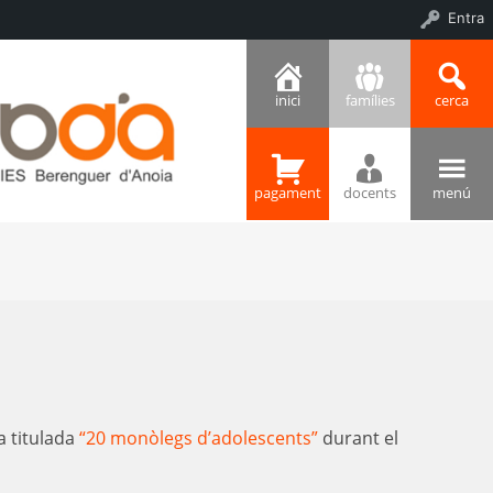
Entra
inici
famílies
cerca
pagament
docents
menú
a titulada
“20 monòlegs d’adolescents”
durant el