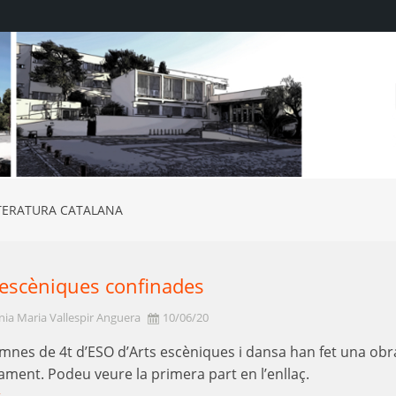
ITERATURA CATALANA
 escèniques confinades
ia Maria Vallespir Anguera
10/06/20
umnes de 4t d’ESO d’Arts escèniques i dansa han fet una obr
ament. Podeu veure la primera part en l’enllaç.