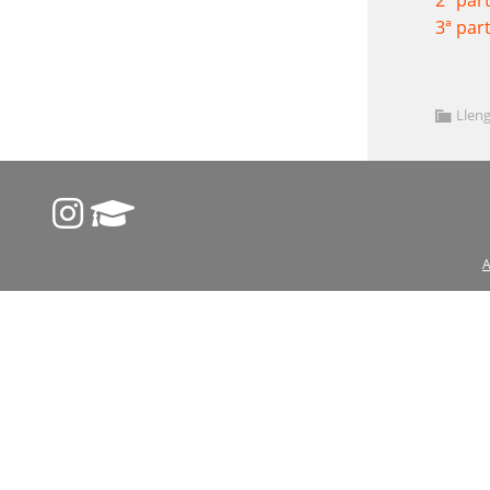
2ª par
3ª par
Lleng
A