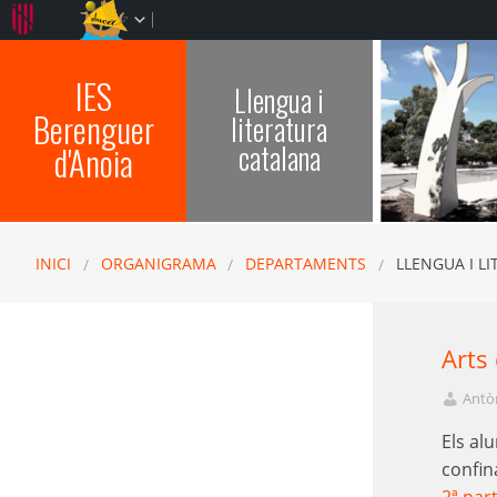
IES
Llengua i
Berenguer
literatura
catalana
d'Anoia
INICI
ORGANIGRAMA
DEPARTAMENTS
LLENGUA I L
Arts
Antòn
Els al
confin