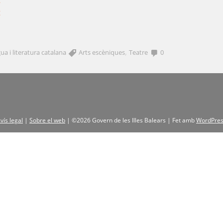
t
t
,
ua i literatura catalana
Arts escèniques
Teatre
0
vís legal
|
Sobre el web
|
©2026 Govern de les Illes Balears |
Fet amb
WordPre