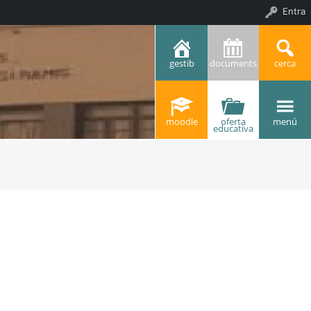
Entra
gestib
documents
cerca
moodle
oferta
menú
educativa