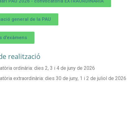
dari PAU 2026 - convocatòria EXTRAORDINÀRIA
ació general de la PAU
s d'exàmens
e realització
tòria ordinària: dies 2, 3 i 4 de juny de 2026
tòria extraordinària: dies 30 de juny, 1 i 2 de juliol de 2026