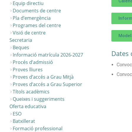
Calen
Equip directiu
Documents de centre
Pla d’emergència
Inform
Programes del centre
Visió de centre
Model
Secretaria
Beques
Dates d
Informació matrícula 2026-2027
Procés d’admissió
Convoca
Proves lliures
Convoca
Proves d’accés a Grau Mitjà
Proves d’accés a Grau Superior
Títols acadèmics
Queixes i suggeriments
Oferta educativa
ESO
Batxillerat
Formació professional