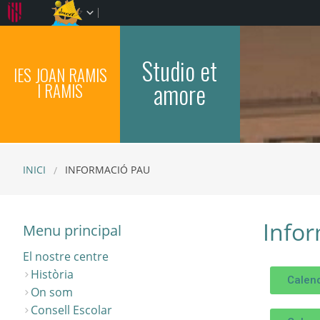
Studio et
IES JOAN RAMIS
amore
I RAMIS
INICI
INFORMACIÓ PAU
Info
Menu principal
El nostre centre
Història
Calen
On som
Consell Escolar