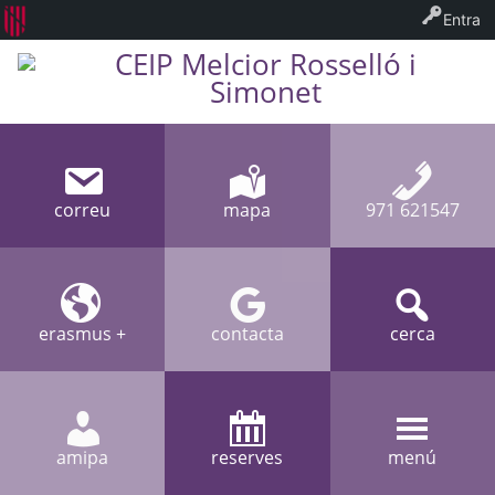
Entra
CEIP Melcior Rosselló i
Simonet
correu
mapa
971 621547
erasmus +
contacta
cerca
amipa
reserves
menú